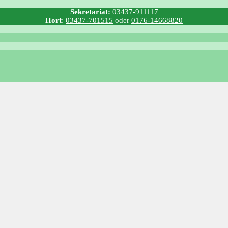
Sekretariat:
03437-911117
Hort
:
03437-701515
oder
0176-14668820