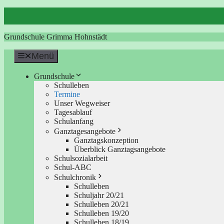
Zum
Inhalt
springen
Grundschule Grimma Hohnstädt
Menü
Grundschule
Schulleben
Termine
Unser Wegweiser
Tagesablauf
Schulanfang
Ganztagesangebote
Ganztagskonzeption
Überblick Ganztagsangebote
Schulsozialarbeit
Schul-ABC
Schulchronik
Schulleben
Schuljahr 20/21
Schulleben 20/21
Schulleben 19/20
Schulleben 18/19